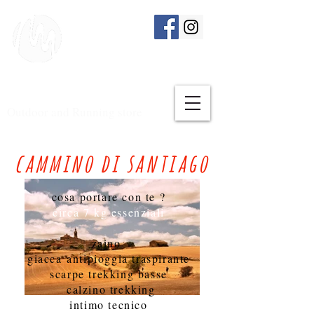
Outdoor and Running store
cammino di santiago
cosa portare con te ?
circa 7 kg essenziali
zaino
giacca antipioggia traspirante
scarpe trekking basse
calzino trekking
intimo tecnico